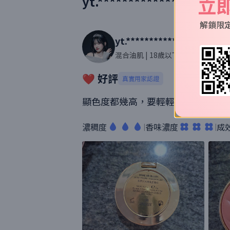
立
yt.********************
解鎖限
yt.*********************
混合油肌
| 18歲以下 歲
| 22則評價
❤️ 好評
真實用家認證
顯色度都幾高，要輕輕哋用掃上，隻
濃稠度
香味濃度
成
|
|