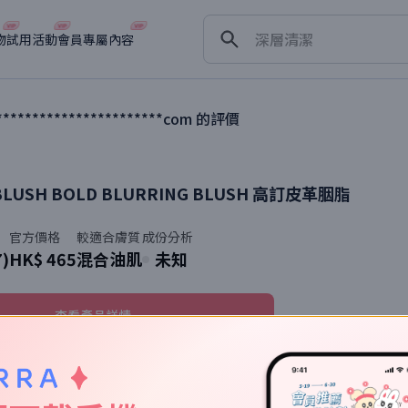
淡斑
深層清潔
物
試用活動
會員專屬內容
抗衰老
************************com
的評價
BLUSH BOLD BLURRING BLUSH
高訂皮革胭脂
官方價格
較適合膚質
成份分析
7)
HK$ 465
混合油肌
未知
查看產品詳情