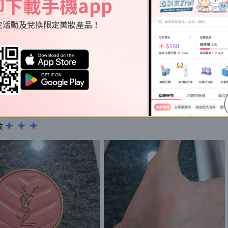
即下載手機app
****com
的使用評價
定活動及兌換限定美妝產品！
***com
色好睇，融膚度高，包裝好睇
效