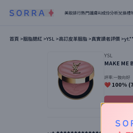
美妝排行
熱門護膚
AI成份分析
兌換禮
首頁 >
胭脂腮紅
>
YSL
>
高訂皮革胭脂
>
真實讀者評價 >
yt.
YSL
MAKE ME 
評率:
一致向好
❤️ 100% (