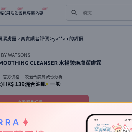
舒緩
淡斑
物
試用活動
會員專屬內容
深層清潔
抗衰老
膚潔膚露
>
真實讀者評價 >
ya**an
的評價
 BY WATSONS
SMOOTHING CLEANSER
水楊酸煥膚潔膚露
官方價格
較適合膚質
成份分析
2)
HK$ 139
混合油肌
一般
查看產品詳情