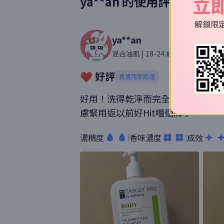
立
ya**an
的使用評價
解鎖限
ya**an
混合油肌
| 18-24 歲
| 39則評價
❤️ 好評
真實用家認證
好用！洗得乾淨而完全唔會乾或緊繃
慮緊用返以前好Hit嗰個牌子。
濃稠度
香味濃度
成效
|
|