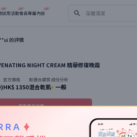
淡斑
深層清潔
物
試用活動
會員專屬內容
抗衰老
**ui
的評價
VENATING NIGHT CREAM
精華修復晚霜
官方價格
較適合膚質
成份分析
9)
HK$ 1350
混合乾肌
一般
查看產品詳情