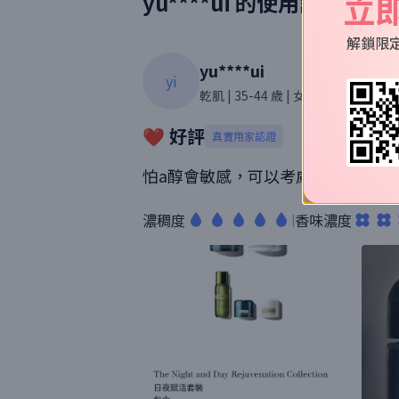
立
yu****ui
的使用評價
解鎖限
yu****ui
yi
乾肌
| 35-44 歲
| 女性
| 182則評價
❤️ 好評
真實用家認證
怕a醇會敏感，可以考慮用佢，連敏
濃稠度
香味濃度
|