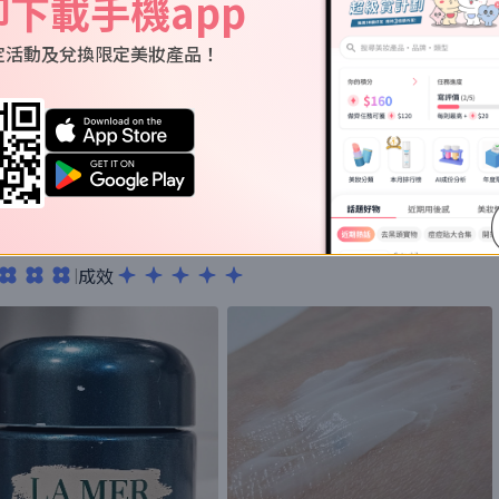
即下載手機app
定活動及兌換限定美妝產品！
感肌都用得，而且效果好明顯，用1次已經見到皺紋減淡
成效
|