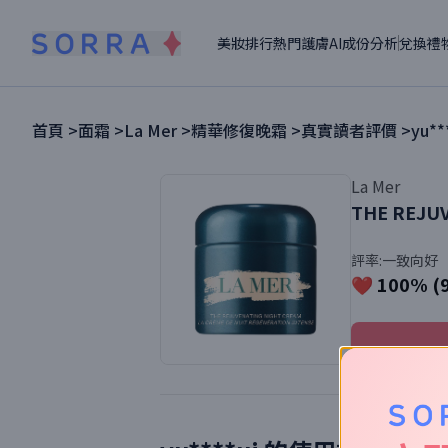
美妝排行
熱門護膚
AI成份分析
兌換禮
首頁 >
面霜
>
La Mer
>
精華修復晚霜
>
真實讀者評價 >
yu**
La Mer
THE REJU
評率:
一致向好
❤️ 100% (