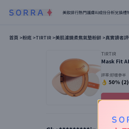
美妝排行
熱門護膚
AI成份分析
兌換禮
首頁 >
粉底
>
TIRTIR
>
美肌濾鏡柔焦氣墊粉餅
>
真實讀者評
TIRTIR
Mask Fit A
評率:
好壞參半
👌 50% (2)