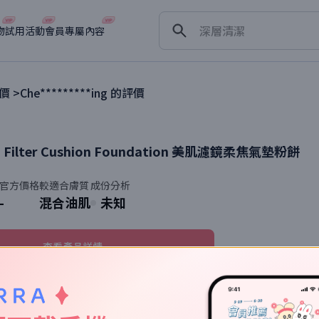
淡斑
深層清潔
物
試用活動
會員專屬內容
抗衰老
價 >
Che*********ing
的評價
I Filter Cushion Foundation
美肌濾鏡柔焦氣墊粉餅
官方價格
較適合膚質
成份分析
-
混合油肌
未知
查看產品詳情