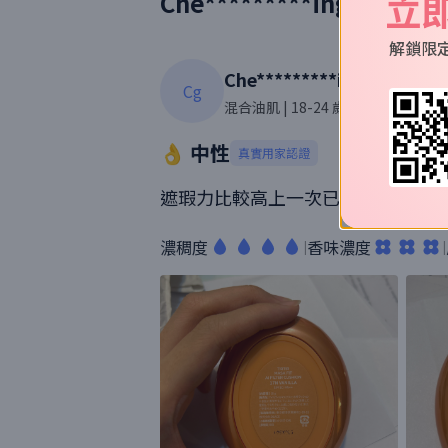
立
Che*********ing
的使用
解鎖限
Che*********ing
Cg
混合油肌
| 18-24 歲
| 5則評價
👌 中性
真實用家認證
遮瑕力比較高上一次已經可以遮得7
濃稠度
香味濃度
|
|