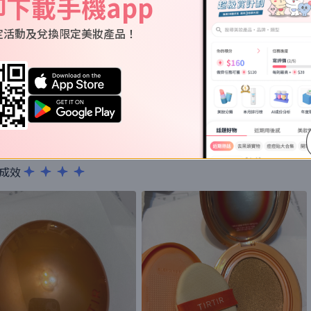
即下載手機app
評價
定活動及兌換限定美妝產品！
788，但係質地比較乾，容易卡粉
成效