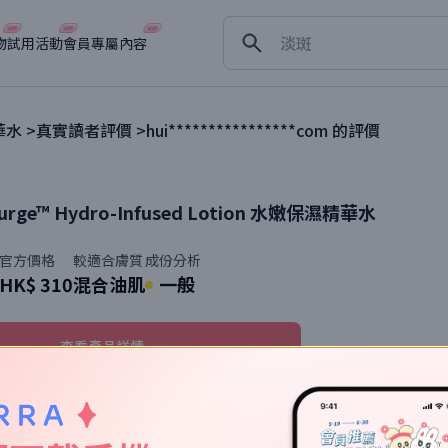
舒緩
淡斑
物
試用活動
會員專屬內容
深層清潔
抗衰老
華水
>
真實讀者評價 >
hui****************com
的評價
urge™ Hydro-Infused Lotion
水嫩保濕精華水
官方價格
較適合膚質
成份分析
HK$ 310
混合油肌
一般
查看產品詳情