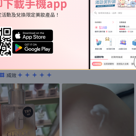
即下載手機app
的使用評價
定活動及兌換限定美妝產品！
 不會敏感好好用 價錢合理
成效
|