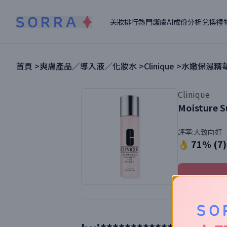
美妝排行
熱門護膚
AI成份分析
兌換禮
首頁 >
爽膚產品／導入液／化妝水
>
Clinique
>
水嫩保濕精
Clinique
Moisture S
評率:
大致向好
👌 71% (7)