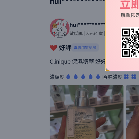
立
hui****************com
解鎖限
hui****************com
敏感肌
| 25-34 歲
| 73則評價
❤️ 好評
真實用家認證
Clinique 保濕精華 好好用 好保濕
濃稠度
香味濃度
|