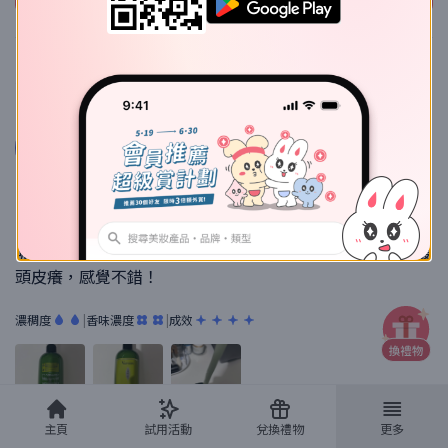
Je***en
的使用評價
Je***en
油性
| 25-34 歲
| 552則評價
❤️ 好評
真實用家認證
呢個係馬鞭草系列，有淡淡的馬鞭草香味，溫和清洗，舒緩
頭皮癢，感覺不錯！
濃稠度
|
香味濃度
|
成效
主頁
試用活動
兌換禮物
更多
1/12/2025 03:18
在
Sorra官網
評價