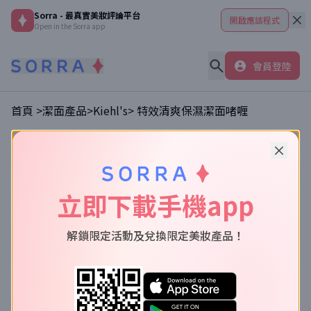
Sorra - 最真實美妝評論平台
開啟應該程式
Open in the Sorra app
會員登陸
首頁 >
潔面產品
>
Kiehl's
>
特效清爽保濕潔面啫喱
立即下載手機app
解鎖限定活動及兌換限定美妝產品！