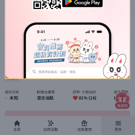
Kiehl's
Ultra Facial Oil-Free Cleanser
特效清爽保濕潔面啫喱
價格比較及評價
潔面產品
Kiehl's
特效清爽保濕潔面啫喱
美國製
成份分析
較適合膚質
評率:
大致向好
官方價格
未知
混合油肌
❤️ 81% (16)
HK$ 205
留評價
主頁
試用活動
兌換禮物
更多