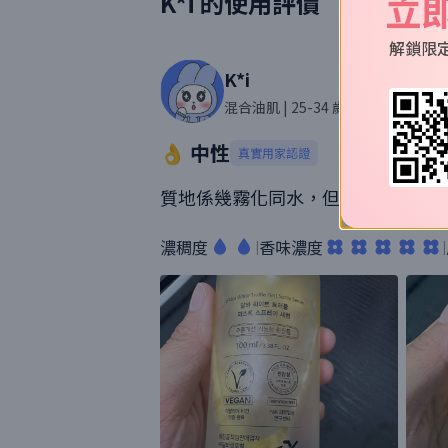
立
K*i
的使用評價
解鎖限
K*i
混合油肌
| 25-34 歲
| 40則評價
👌 中性
真實用家認證
質地係幾霧化同水，但係個香味令我
濃稠度
香味濃度
|
|