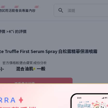
舒緩
淡斑
物
試用活動
會員專屬內容
深層清潔
抗衰老
價 >
K*i
的評價
e Truffle First Serum Spray
白松露精華保濕噴霧
官方價格
較適合膚質
成份分析
5)
-
混合油肌
一般
查看產品詳情