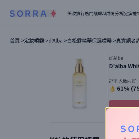
美妝排行
熱門護膚
AI成份分析
兌換禮
首頁 >
定妝噴霧
>
d'Alba
>
白松露精華保濕噴霧
>
真實讀者評
d'Alba
D'alba Whit
評率:
大致向好
👌 61% (7