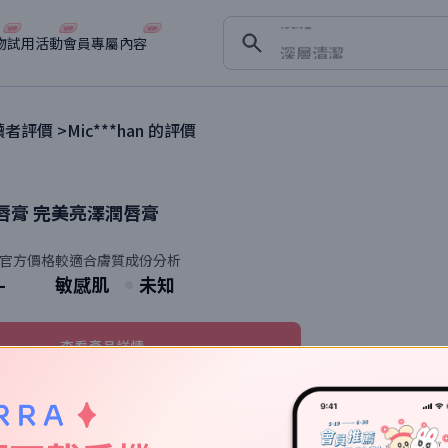
淡斑
深層清潔
物
試用活動
會員專屬內容
抗衰老
者評價 >
Mic***han
的評價
唇膏
完美亮澤潤唇膏
官方價格
較適合膚質
成份分析
-
敏感肌
未知
查看產品詳情