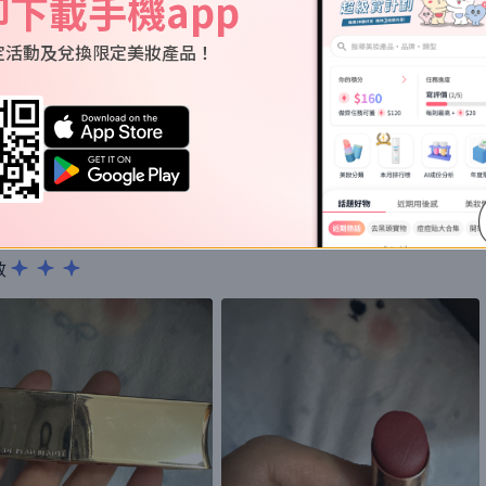
即下載手機app
定活動及兌換限定美妝產品！
易上色，又唔會扯乾唇膏，不過價錢比較貴
效