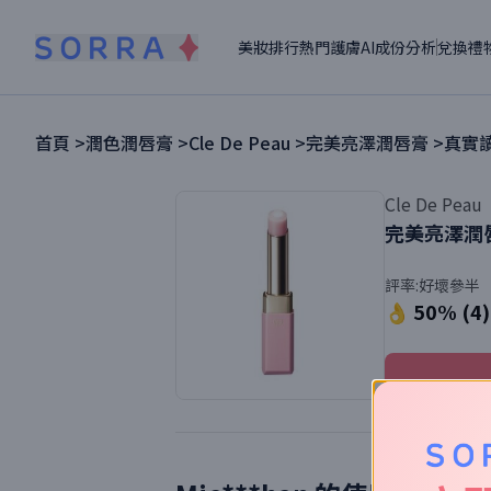
美妝排行
熱門護膚
AI成份分析
兌換禮
首頁 >
潤色潤唇膏
>
Cle De Peau
>
完美亮澤潤唇膏
>
真實讀
Cle De Peau
完美亮澤潤
評率:
好壞參半
👌 50% (4)