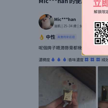
立
Mic***han
的使用評價
解鎖限
Mic***han
油肌
| 25-34 歲
| 女性
| 540則評價
👌 中性
真實用家認證
呢個牌子嘅潤唇膏都幾好用，比較容
濃稠度
香味濃度
成
|
|