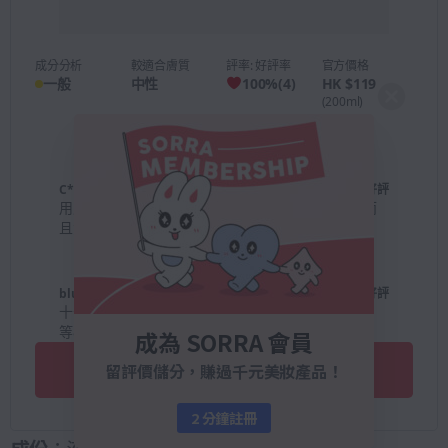
成分分析
較適合膚質
評率: 好評率
官方價格
一般
中性
100
%
(
4
)
HK $119
(200ml)
C***y
| 油性
好評
用八秒就可以沖水，好方便，用完頭髮喺順滑咗，而
且質地偏水，好容易冲！
blu*************com
| 中性
好評
十分方便既髮膜，洗完頭於頭髮依然濕既時候擦上，
等8移後便可以立刻沖洗，感覺頭髮順滑。
成為 SORRA 會員
完整產品資訊 & 查看評價
留評價儲分，賺過千元美妝產品！
2 分鐘註冊
成份
：液態微分子、高純度透明質酸