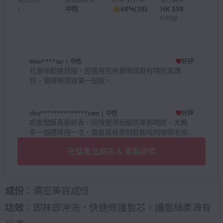
-
中性
68
%
(
38
)
HK $98
(180g)
Mon****tar
| 中性
好評
花香味都幾舒服，但我用完無覺得頭髮有特別滋潤
到，覺得保濕效果一般般。
chu**************com
| 中性
好評
呢款發膜真係好香，同埋覺得佢個效果都唔錯，大概
多一個禮拜用一次，頭髮真係即刻鬆軟咗同埋啲毛燥
撫平咗
完整產品資訊 & 查看評價
成份
：濃密美容成份
功效
：即抹即沖洗，快速修護髮芯，讓髮絲柔滑有