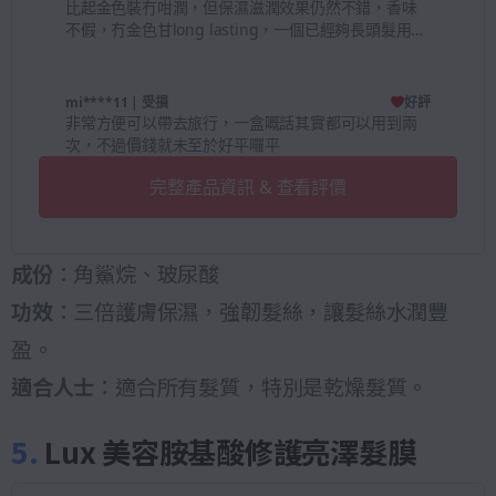
比起金色裝冇咁潤，但保濕滋潤效果仍然不錯，香味
不假，冇金色甘long lasting，一個已經夠長頭髮用，
夏天/潮濕天用都還可以，比較喜歡藍色款
mi****11
| 受損
好評
非常方便可以帶去旅行，一盒嘅話其實都可以用到兩
次，不過價錢就未至於好平囉平
完整產品資訊 & 查看評價
成份
：角鯊烷、玻尿酸
功效
：三倍護膚保濕，強韌髮絲，讓髮絲水潤豐
盈。
適合人士
：適合所有髮質，特別是乾燥髮質。
5.
Lux 美容胺基酸修護亮澤髮膜