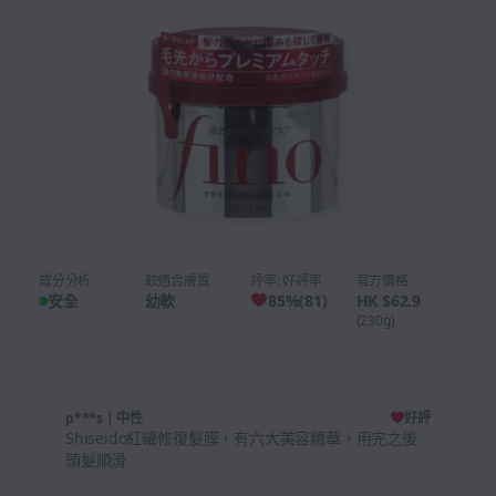
成分分析
較適合膚質
評率: 好評率
官方價格
安全
幼軟
85
%
(
81
)
HK $62.9
(230g)
p***s
| 中性
好評
Shiseido紅罐修復髮膜，有六大美容精華，用完之後
頭髮順滑