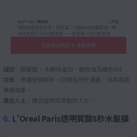
Ru***88
| 無註明
中性
頭髮迅速滑左好多，用完第二日都keep到蓬鬆感，唔
再係乾燥又打kick既頭髮，一星期用一次已經見效, 不
錯
完整產品資訊 & 查看評價
成份
：胺基酸、 水解絲蛋白、植物油及維他命E
功效
：修護受損髮絲，回復自然光澤感，並具香氣
療癒效果。
適合人士
：適合經常染燙髮的人士。
6.
L'Oreal Paris透明質酸8秒水髮膜