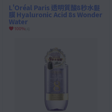
L'Oréal Paris 透明質酸8秒水髮
膜 Hyaluronic Acid 8s Wonder
Water
100
%
(
4
)