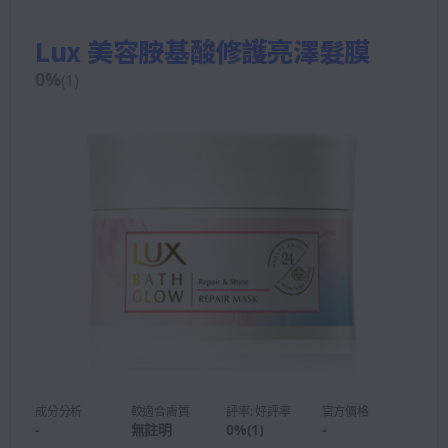
Lux 美容胺基酸修護亮澤髮膜
0
%
(
1
)
成分分析
較適合膚質
評率: 好評率
官方價格
-
無註明
0
%
(
1
)
-