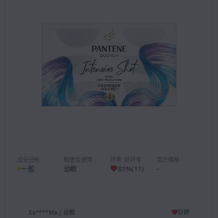
成分分析
較適合膚質
評率: 好評率
官方價格
一般
幼軟
81
%
(
11
)
-
Sa****Ma
| 幼軟
好評