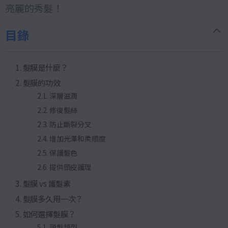
亮麗的秀髮！
目錄
髮膜是什麼？
髮膜的功效
深層滋潤
修復髮絲
防止斷裂分叉
增加光澤和柔順度
保護髮色
提供頭皮護理
髮膜 vs 護髮素
髮膜多久用一次？
如何選擇髮膜？
頭髮類型