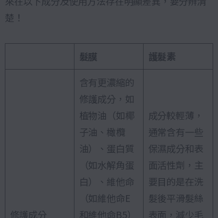
來在以下成分及使用方法存在明顯差異，要分辨清
楚！
髮膜
護髮素
含有更濃縮的
修護成分，如
植物油（如椰
成分較輕薄，
子油、橄欖
通常含有一些
油）、蛋白質
保濕成分和表
（如水解角蛋
面活性劑，主
白）、維他命
要目的是在洗
（如維他命E
髮後平滑髮絲
修護成分
和維他命B5）
表面，減少毛