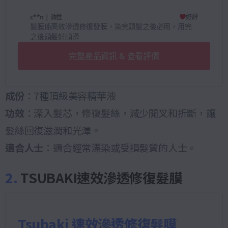
c**n
| 油性
好評
髮膜係高效滲透修復發膜，染完頭髮之後必用，用完
之後頭髮好順滑
完整產品資訊 & 查看評價
成份
：7種頂級美容精華液
功效
：深入髮芯，修復髮絲，減少開叉和折斷，讓
髮絲回復滋潤和光澤。
適合人士
：適合經常漂染或受損髮質的人士。
2.
TSUBAKI速效滲透修復髮膜
Tsubaki 速效滲透修復髮膜