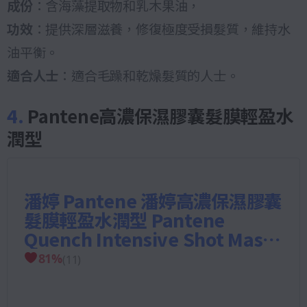
成份
：含海藻提取物和乳木果油，
功效
：提供深層滋養，修復極度受損髮質，維持水
油平衡。
適合人士
：適合毛躁和乾燥髮質的人士。
4.
Pantene高濃保濕膠囊髮膜輕盈水
潤型
潘婷 Pantene 潘婷高濃保濕膠囊
髮膜輕盈水潤型 Pantene
Quench Intensive Shot Mask
for Normal Hair
81
%
(
11
)